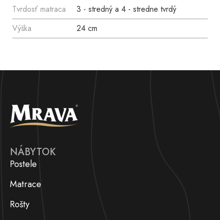
Tvrdosť matraca
3 - stredný a 4 - stredne tvrdý
Výška
24 cm
NÁBYTOK
Postele
Matrace
Rošty