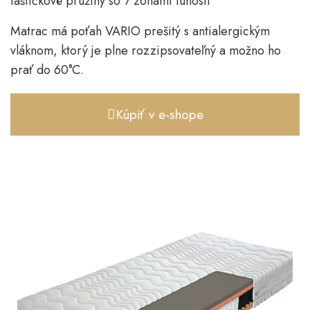
taštičkové pružiny so 7 zónami tuhosti
Matrac má poťah VARIO prešitý s antialergickým
vláknom, ktorý je plne rozzipsovateľný a možno ho
prať do 60°C.
Kúpiť v e-shope