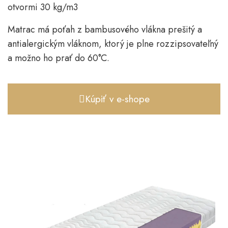
otvormi 30 kg/m3
Matrac má poťah z bambusového vlákna prešitý a
antialergickým vláknom, ktorý je plne rozzipsovateľný
a možno ho prať do 60°C.
Kúpiť v e-shope