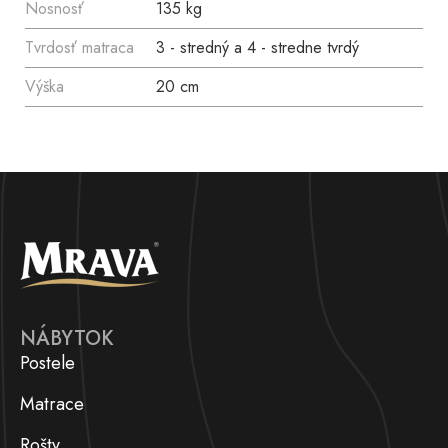
Nosnosť
135 kg
Tvrdosť matraca
3 - stredný a 4 - stredne tvrdý
Výška
20 cm
NÁBYTOK
Postele
Matrace
Rošty