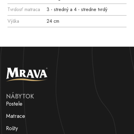
Tvrdosť matraca
3 - stredný a 4 - stredne tvrdý
Výška
24 cm
NÁBYTOK
Postele
Matrace
Rošty