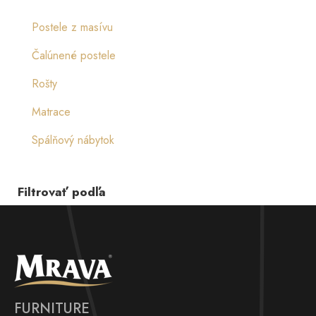
Postele z masívu
Čalúnené postele
Rošty
Matrace
Spálňový nábytok
Filtrovať podľa
FURNITURE