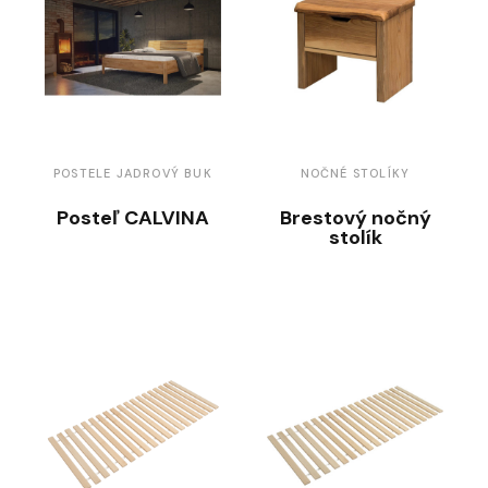
POSTELE JADROVÝ BUK
NOČNÉ STOLÍKY
Posteľ CALVINA
Brestový nočný
stolík